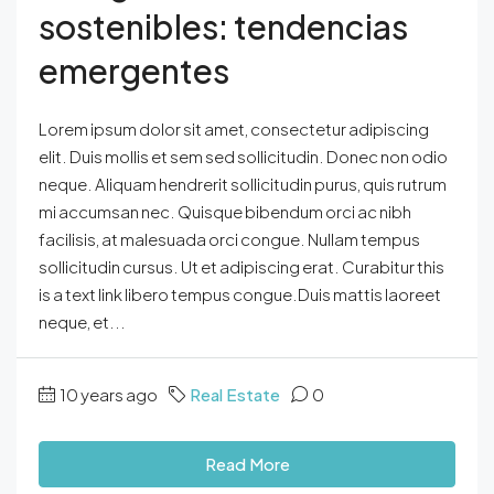
sostenibles: tendencias
emergentes
Lorem ipsum dolor sit amet, consectetur adipiscing
elit. Duis mollis et sem sed sollicitudin. Donec non odio
neque. Aliquam hendrerit sollicitudin purus, quis rutrum
mi accumsan nec. Quisque bibendum orci ac nibh
facilisis, at malesuada orci congue. Nullam tempus
sollicitudin cursus. Ut et adipiscing erat. Curabitur this
is a text link libero tempus congue.Duis mattis laoreet
neque, et...
10 years ago
Real Estate
0
Read More