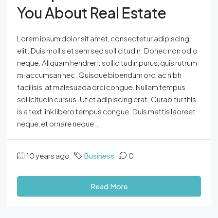
You About Real Estate
Lorem ipsum dolor sit amet, consectetur adipiscing
elit. Duis mollis et sem sed sollicitudin. Donec non odio
neque. Aliquam hendrerit sollicitudin purus, quis rutrum
mi accumsan nec. Quisque bibendum orci ac nibh
facilisis, at malesuada orci congue. Nullam tempus
sollicitudin cursus. Ut et adipiscing erat. Curabitur this
is a text link libero tempus congue. Duis mattis laoreet
neque, et ornare neque...
10 years ago
Business
0
Read More