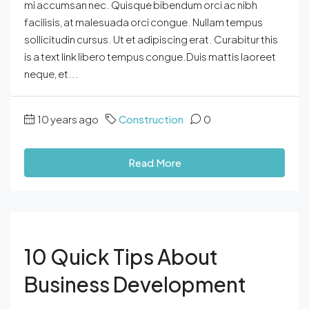
mi accumsan nec. Quisque bibendum orci ac nibh
facilisis, at malesuada orci congue. Nullam tempus
sollicitudin cursus. Ut et adipiscing erat. Curabitur this
is a text link libero tempus congue.Duis mattis laoreet
neque, et...
10 years ago
Construction
0
Read More
10 Quick Tips About
Business Development