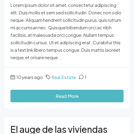
Lorem ipsum dolor sit amet, consectetur adipiscing
elit. Duis mollis et sem sed sollicitudin. Donec non odio
neque. Aliquam hendrerit sollicitudin purus, quis rutrum
mi accumsan nec. Quisque bibendum orci ac nibh
facilisis, at malesuada orci congue. Nullam tempus
sollicitudin cursus. Ut et adipiscing erat. Curabitur this
is a text link libero tempus congue. Duis mattis laoreet
neque, et ornare neque...
10 years ago
Real Estate
1
Read More
El auge de las viviendas