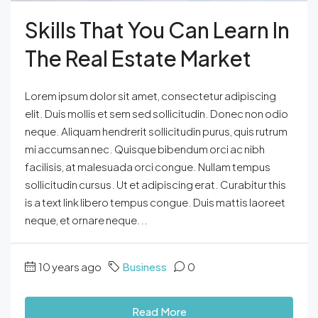
Skills That You Can Learn In
The Real Estate Market
Lorem ipsum dolor sit amet, consectetur adipiscing
elit. Duis mollis et sem sed sollicitudin. Donec non odio
neque. Aliquam hendrerit sollicitudin purus, quis rutrum
mi accumsan nec. Quisque bibendum orci ac nibh
facilisis, at malesuada orci congue. Nullam tempus
sollicitudin cursus. Ut et adipiscing erat. Curabitur this
is a text link libero tempus congue. Duis mattis laoreet
neque, et ornare neque...
10 years ago
Business
0
Read More