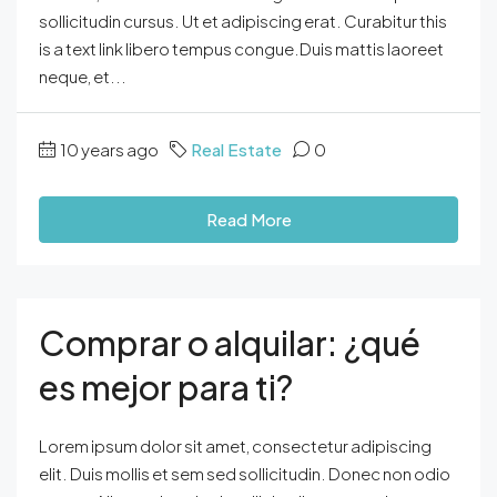
sollicitudin cursus. Ut et adipiscing erat. Curabitur this
is a text link libero tempus congue.Duis mattis laoreet
neque, et...
10 years ago
Real Estate
0
Read More
Comprar o alquilar: ¿qué
es mejor para ti?
Lorem ipsum dolor sit amet, consectetur adipiscing
elit. Duis mollis et sem sed sollicitudin. Donec non odio