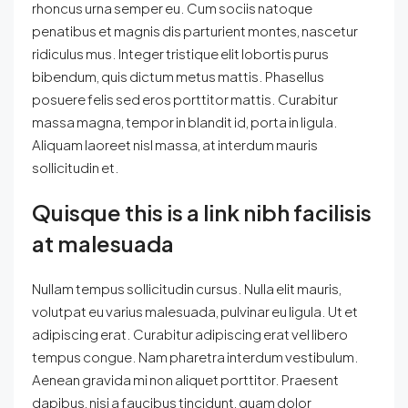
rhoncus urna semper eu. Cum sociis natoque
penatibus et magnis dis parturient montes, nascetur
ridiculus mus. Integer tristique elit lobortis purus
bibendum, quis dictum metus mattis. Phasellus
posuere felis sed eros porttitor mattis. Curabitur
massa magna, tempor in blandit id, porta in ligula.
Aliquam laoreet nisl massa, at interdum mauris
sollicitudin et.
Quisque this is a link nibh facilisis
at malesuada
Nullam tempus sollicitudin cursus. Nulla elit mauris,
volutpat eu varius malesuada, pulvinar eu ligula. Ut et
adipiscing erat. Curabitur adipiscing erat vel libero
tempus congue. Nam pharetra interdum vestibulum.
Aenean gravida mi non aliquet porttitor. Praesent
dapibus, nisi a faucibus tincidunt, quam dolor