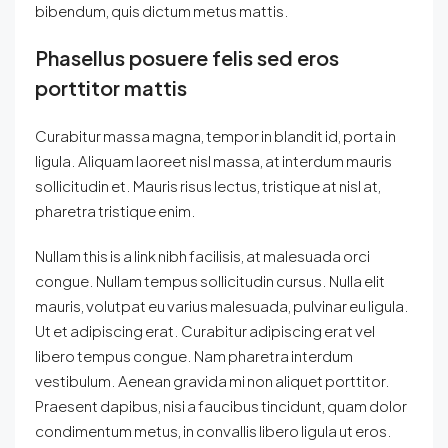
bibendum, quis dictum metus mattis.
Phasellus posuere felis sed eros
porttitor mattis
Curabitur massa magna, tempor in blandit id, porta in
ligula. Aliquam laoreet nisl massa, at interdum mauris
sollicitudin et. Mauris risus lectus, tristique at nisl at,
pharetra tristique enim.
Nullam this is a link nibh facilisis, at malesuada orci
congue. Nullam tempus sollicitudin cursus. Nulla elit
mauris, volutpat eu varius malesuada, pulvinar eu ligula.
Ut et adipiscing erat. Curabitur adipiscing erat vel
libero tempus congue. Nam pharetra interdum
vestibulum. Aenean gravida mi non aliquet porttitor.
Praesent dapibus, nisi a faucibus tincidunt, quam dolor
condimentum metus, in convallis libero ligula ut eros.