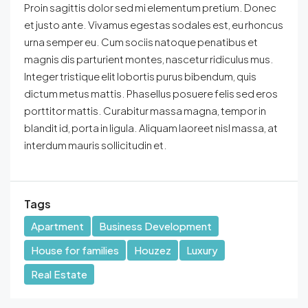
Proin sagittis dolor sed mi elementum pretium. Donec
et justo ante. Vivamus egestas sodales est, eu rhoncus
urna semper eu. Cum sociis natoque penatibus et
magnis dis parturient montes, nascetur ridiculus mus.
Integer tristique elit lobortis purus bibendum, quis
dictum metus mattis. Phasellus posuere felis sed eros
porttitor mattis. Curabitur massa magna, tempor in
blandit id, porta in ligula. Aliquam laoreet nisl massa, at
interdum mauris sollicitudin et.
Tags
Apartment
Business Development
House for families
Houzez
Luxury
Real Estate