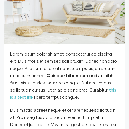
Lorem ipsum dolor sit amet, consectetur adipiscing
elit. Duis mollis et sem sed sollicitudin. Donec non odio
neque. Aliquam hendrerit sollicitudin purus, quis rutrum
mi accumsan nec.
Quisque bibendum orci ac nibh
facilisis
, at malesuada orci congue. Nullam tempus
sollicitudin cursus. Ut et adipiscing erat. Curabitur
this
is a text link
libero tempus congue.
Duis mattis laoreet neque, et ornare neque sollicitudin
at. Proin sagittis dolor sed mi elementum pretium.
Donec et justo ante. Vivamus egestas sodales est, eu