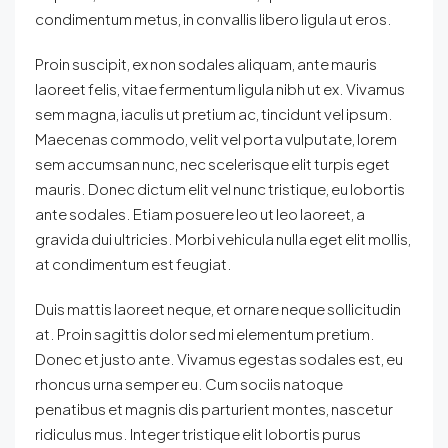
condimentum metus, in convallis libero ligula ut eros.
Proin suscipit, ex non sodales aliquam, ante mauris
laoreet felis, vitae fermentum ligula nibh ut ex. Vivamus
sem magna, iaculis ut pretium ac, tincidunt vel ipsum.
Maecenas commodo, velit vel porta vulputate, lorem
sem accumsan nunc, nec scelerisque elit turpis eget
mauris. Donec dictum elit vel nunc tristique, eu lobortis
ante sodales. Etiam posuere leo ut leo laoreet, a
gravida dui ultricies. Morbi vehicula nulla eget elit mollis,
at condimentum est feugiat.
Duis mattis laoreet neque, et ornare neque sollicitudin
at. Proin sagittis dolor sed mi elementum pretium.
Donec et justo ante. Vivamus egestas sodales est, eu
rhoncus urna semper eu. Cum sociis natoque
penatibus et magnis dis parturient montes, nascetur
ridiculus mus. Integer tristique elit lobortis purus