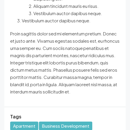
Aliquam tincidunt mauris eu risus.
Vestibulum auctor dapibus neque.
Vestibulum auctor dapibus neque.
Proin sagittis dolor sed mi elementum pretium. Donec
et justo ante. Vivamus egestas sodales est, eu rhoncus
urna semper eu. Cum sociis natoque penatibus et
magnis dis parturient montes, nascetur ridiculus mus.
Integer tristique elit lobortis purus bibendum, quis
dictum metus mattis. Phasellus posuere felis sed eros
porttitor mattis. Curabitur massa magna, tempor in
blandit id, porta in ligula. Aliquam laoreet nisl massa, at
interdum mauris sollicitudin et.
Tags
Apartment
Business Development