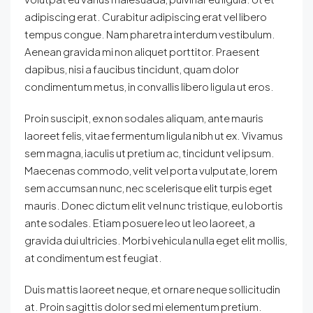
adipiscing erat. Curabitur adipiscing erat vel libero
tempus congue. Nam pharetra interdum vestibulum.
Aenean gravida mi non aliquet porttitor. Praesent
dapibus, nisi a faucibus tincidunt, quam dolor
condimentum metus, in convallis libero ligula ut eros.
Proin suscipit, ex non sodales aliquam, ante mauris
laoreet felis, vitae fermentum ligula nibh ut ex. Vivamus
sem magna, iaculis ut pretium ac, tincidunt vel ipsum.
Maecenas commodo, velit vel porta vulputate, lorem
sem accumsan nunc, nec scelerisque elit turpis eget
mauris. Donec dictum elit vel nunc tristique, eu lobortis
ante sodales. Etiam posuere leo ut leo laoreet, a
gravida dui ultricies. Morbi vehicula nulla eget elit mollis,
at condimentum est feugiat.
Duis mattis laoreet neque, et ornare neque sollicitudin
at. Proin sagittis dolor sed mi elementum pretium.