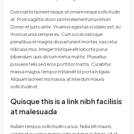
Duis mattis laoreet neque, et ornare neque sollicitudin
at. Proin sagittis dolor sed mi elementum pretium.
Donec et justo ante. Vivamus egestas sodales est, eu
rhoncus urna semper eu. Cum sociis natoque
penatibus et magnis dis parturient montes, nascetur
ridiculus mus. Integer tristique elit lobortis purus
bibendum, quis dictum metus mattis. Phasellus
posuere felis sed eros porttitor mattis. Curabitur
massa magna, tempor in blandit id, porta in ligula.
Aliquam laoreet nisl massa, at interdum mauris
sollicitudin et.
Quisque this is a link nibh facilisis
at malesuada
Nullam tempus sollicitudin cursus. Nulla elit mauris,
volutpat eu varius malesuada, pulvinar eu ligula. Ut et