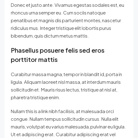
Donec et justo ante. Vivamus egestas sodales est, eu
rhoncus urna semper eu. Cum sociis natoque
penatibus et magnis dis parturient montes, nascetur
ridiculus mus. Integer tristique elit lobortis purus
bibendum, quis dictum metus mattis.
Phasellus posuere felis sed eros
porttitor mattis
Curabitur massa magna, tempor in blandit id, porta in
ligula. Aliquam laoreet nisl massa, at interdum mauris
sollicitudin et. Mauris risus lectus, tristique at nisl at,
pharetra tristique enim.
Nullam this is a link nibh facilisis, at malesuada orci
congue. Nullam tempus sollicitudin cursus. Nulla elit
mauris, volutpat eu varius malesuada, pulvinar eu ligula.
Ut et adipiscing erat. Curabitur adipiscing erat vel