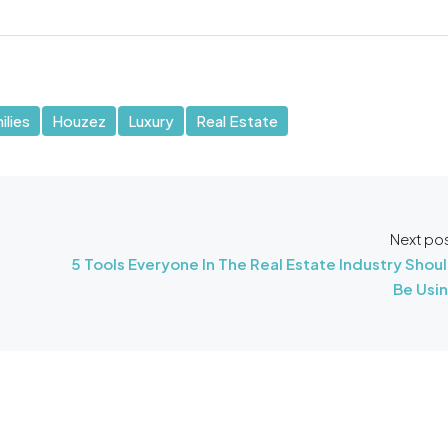
ilies
Houzez
Luxury
Real Estate
Next po
5 Tools Everyone In The Real Estate Industry Shou
Be Usi