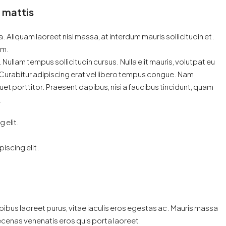
r mattis
. Aliquam laoreet nisl massa, at interdum mauris sollicitudin et.
im.
e. Nullam tempus sollicitudin cursus. Nulla elit mauris, volutpat eu
t. Curabitur adipiscing erat vel libero tempus congue. Nam
et porttitor. Praesent dapibus, nisi a faucibus tincidunt, quam
.
 elit.
iscing elit.
ibus laoreet purus, vitae iaculis eros egestas ac. Mauris massa
aecenas venenatis eros quis porta laoreet.