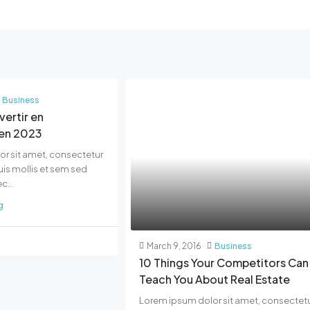
Business
vertir en
en 2023
r sit amet, consectetur
Duis mollis et sem sed
c...
g
March 9, 2016
Business
10 Things Your Competitors Can
Teach You About Real Estate
Lorem ipsum dolor sit amet, consectet