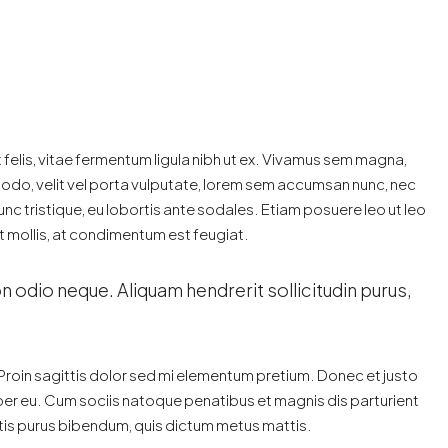
t felis, vitae fermentum ligula nibh ut ex. Vivamus sem magna,
modo, velit vel porta vulputate, lorem sem accumsan nunc, nec
nunc tristique, eu lobortis ante sodales. Etiam posuere leo ut leo
lit mollis, at condimentum est feugiat.
n odio neque. Aliquam hendrerit sollicitudin purus,
. Proin sagittis dolor sed mi elementum pretium. Donec et justo
er eu. Cum sociis natoque penatibus et magnis dis parturient
ortis purus bibendum, quis dictum metus mattis.