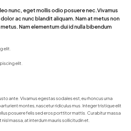
 leo nunc, eget mollis odio posuere nec.Vivamus
c dolor ac nunc blandit aliquam. Nam at metus non
mi metus. Nam elementum dui id nulla bibendum
 elit.
iscing elit.
justo ante. Vivamus egestas sodales est, eu rhoncus urna
turient montes, nascetur ridiculus mus. Integer tristique elit
lus posuere felis sed eros porttitor mattis. Curabitur massa
 nisl massa, at interdum mauris sollicitudin et.