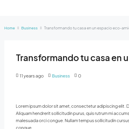
Home
Business
Transformando tu casa en un espacio eco-am
Transformando tu casa en 
11 years ago
Business
0
Lorem ipsum dolor sit amet, consectetur adipiscing elit. D
Aliquam hendrerit sollicitudin purus, quis rutrum mi accum
malesuada orci congue. Nullam tempus sollicitudin cursus.
congue.