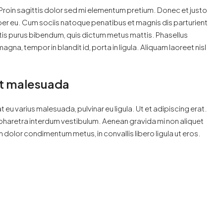
. Proin sagittis dolor sed mi elementum pretium. Donec et justo
er eu. Cum sociis natoque penatibus et magnis dis parturient
ortis purus bibendum, quis dictum metus mattis. Phasellus
gna, tempor in blandit id, porta in ligula. Aliquam laoreet nisl
s at malesuada
t eu varius malesuada, pulvinar eu ligula. Ut et adipiscing erat.
pharetra interdum vestibulum. Aenean gravida mi non aliquet
m dolor condimentum metus, in convallis libero ligula ut eros.