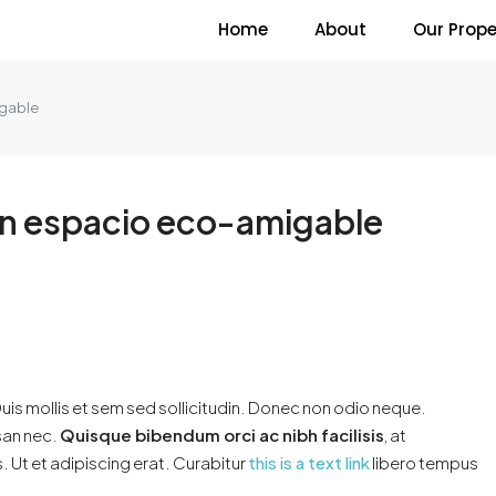
Home
About
Our Prope
igable
un espacio eco-amigable
uis mollis et sem sed sollicitudin. Donec non odio neque.
san nec.
Quisque bibendum orci ac nibh facilisis
, at
 Ut et adipiscing erat. Curabitur
this is a text link
libero tempus