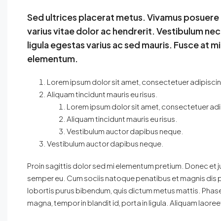
Sed ultrices placerat metus. Vivamus posuere
varius vitae dolor ac hendrerit. Vestibulum ne
ligula egestas varius ac sed mauris. Fusce at 
elementum.
Lorem ipsum dolor sit amet, consectetuer adipiscing
Aliquam tincidunt mauris eu risus.
Lorem ipsum dolor sit amet, consectetuer adip
Aliquam tincidunt mauris eu risus.
Vestibulum auctor dapibus neque.
Vestibulum auctor dapibus neque.
Proin sagittis dolor sed mi elementum pretium. Donec et 
semper eu. Cum sociis natoque penatibus et magnis dis par
lobortis purus bibendum, quis dictum metus mattis. Phasel
magna, tempor in blandit id, porta in ligula. Aliquam laoreet