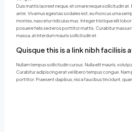
Duis mattis laoreet neque, et ornare neque sollicitudin at
ante. Vivamus egestas sodales est, eu rhoncus urna semp
montes, nascetur ridiculus mus. Integer tristique elit lob
posuere felis sed eros porttitor mattis. Curabitur massa ma
massa, at interdum mauris sollicitudin et.
Quisque this is a link nibh facilisi
Nullam tempus sollicitudin cursus. Nulla elit mauris, volutpa
Curabitur adipiscing erat vel libero tempus congue. Nam 
porttitor. Praesent dapibus, nisi a faucibus tincidunt, qua