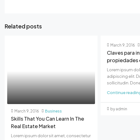
Related posts
March 9, 2016
Claves para in
propiedades 
Lorem ipsum dolo
adipiscing elit. 
sollicitudin. Done
Continue readin
by admin
March 9, 2016
Business
Skills That You Can Learn In The
Real Estate Market
Lorem ipsum dolor sit amet, consectetur