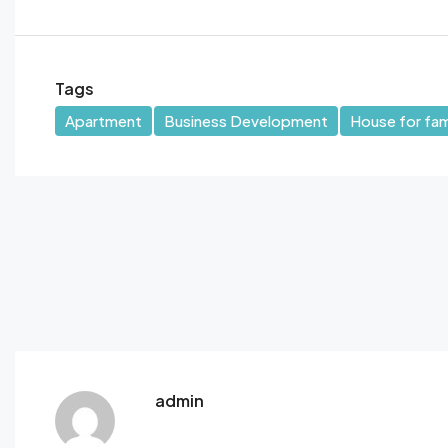
Tags
Apartment
Business Development
House for fam
admin