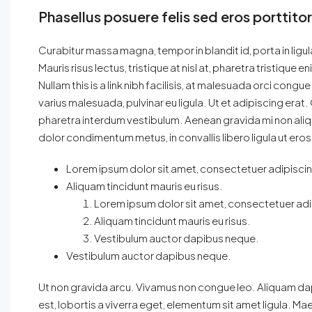
Phasellus posuere felis sed eros porttito
Curabitur massa magna, tempor in blandit id, porta in ligula
Mauris risus lectus, tristique at nisl at, pharetra tristique en
Nullam this is a link nibh facilisis, at malesuada orci congu
varius malesuada, pulvinar eu ligula. Ut et adipiscing era
pharetra interdum vestibulum. Aenean gravida mi non aliqu
dolor condimentum metus, in convallis libero ligula ut eros
Lorem ipsum dolor sit amet, consectetuer adipiscing
Aliquam tincidunt mauris eu risus.
Lorem ipsum dolor sit amet, consectetuer adip
Aliquam tincidunt mauris eu risus.
Vestibulum auctor dapibus neque.
Vestibulum auctor dapibus neque.
Ut non gravida arcu. Vivamus non congue leo. Aliquam dap
est, lobortis a viverra eget, elementum sit amet ligula. M