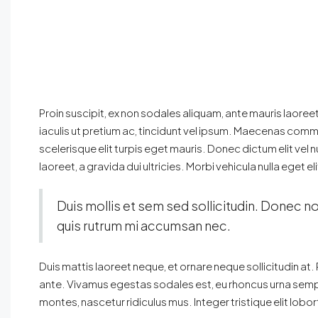
Proin suscipit, ex non sodales aliquam, ante mauris laoree
iaculis ut pretium ac, tincidunt vel ipsum. Maecenas com
scelerisque elit turpis eget mauris. Donec dictum elit vel 
laoreet, a gravida dui ultricies. Morbi vehicula nulla eget e
Duis mollis et sem sed sollicitudin. Donec no
quis rutrum mi accumsan nec.
Duis mattis laoreet neque, et ornare neque sollicitudin at
ante. Vivamus egestas sodales est, eu rhoncus urna semp
montes, nascetur ridiculus mus. Integer tristique elit lob